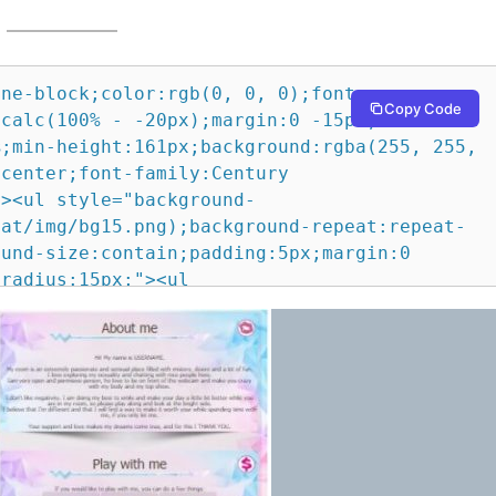
ile spending time with me, if you only let me.<br><br>Your support and love makes my dreams come true, and for this I THANK YOU. </p></ul><img src="https://gogonude.com/chat/img/s9.png" style="max-height:85px;width:94%;max-width:940px;clear:both;"></li><li style="width:100%;max-width:1200px;min-height:161px;background:rgba(255, 255, 255, 0);color:#4a412f;text-align:center;font-family:Century Gothic,Tahoma,Geneva,sans-serif;"><ul style="background-image:url(https://gogonude.com/chat/img/bg15.png);background-repeat:repeat-y;background-position:0 0;background-size:cover;padding:5px;margin:0 5px;border:1px solid #ccc;border-radius:15px;"><br><p style="width:100%;font-size:3vw;margin:auto;line-height:4vw;background-image:url(https://gogonude.com/chat/img/38.png);background-repeat:no-repeat;background-position:99% 0;background-size:contain;"> Play with me</p><p style="margin-top:-10px;width:100%;clear:both;"><img src="https://gogonude.com/chat/img/s13.png" style="max-height:62px;width:100%;max-width:680px;"></p><p style="padding:0 10px;font-size:20px;margin:auto;line-height:25px;color:#444;">If you would like to play with me, you can do a few things:</p><ul style="display:inline-block;margin:0px 0px 5px 0px;padding:0px;"><li style="width:220px;margin:2px;display:inline-block;text-align:center;background:#00000017;padding:10px;border-radius:10px;"><a href="https://www.camsoda.com/?id=videochatencasa&type=REV&join_form=1" style="color:#2196F3;text-decoration:none;"><ul style="padding:0px;margin:0px;background-image:url(https://gogonude.com/chat/img/11b.png);background-repeat:no-repeat;background-position:0 0;background-size:contain;height:230px;"><p style="padding:65px 0 0 0;line-height:25px;color:#2196F3;text-decoration:none;font-weight:bold;"> New User<br>SignUP</p></ul></a><p style="margin:0px auto;line-height:25px;">To get 50<br>FREE tokens.</p></li><li style="width:220px;margin:2px;display:inline-block;text-align:center;background:#00000017;padding:10px;border-radius:10px;"><a href="https://www.camsoda.com/?id=videochatencasa&type=REV&join_form=1" style="color:#2196F3;text-decoration:none;"><ul style="padding:0px;margin:0px;background-image:url(https://gogonude.com/chat/img/11b.png);background-repeat:no-repeat;background-position:0 0;background-size:contain;height:230px;"><p style="padding:65px 0 0 0;line-height:25px;color:#2196F3;text-decoration:none;font-weight:bold;"> Join my<br>CamSoda<br>Fans</p></ul></a><p style="margin:0px auto;line-height:25px;">Visit my CamSoda<br>fan page.<br></p></li><li style="width:220px;margin:2px;display:inline-block;text-align:center;background:#00000017;padding:10px;border-radius:10px;"><a href="https://amazon.com" style="color:#2196F3;text-decoration:none;"><ul style="padding:0px;margin:0px;background-image:url(https://gogonude.com/chat/img/11b.png);background-repeat:no-repeat;background-position:0 0;background-size:contain;height:230px;"><p style="padding:65px 0 0 0;line-height:25px;color:#2196F3;text-decoration:none;font-weight:bold;"> AMAZON<br>Wish List</p></ul></a><p style="margin:0px auto;line-height:25px;">Make me happy.<br>!!!</p></li></ul></ul><img src="https://gogonude.com/chat/img/s9.png" style="max-height:85px;width:94%;max-width:940px;clear:both;"></li><li style="width:100%;max-width:1200px;min-height:161px;background:rgba(255, 255, 255, 0);color:#4a412f;text-align:center;font-family:Century Gothic,Tahoma,Geneva,sans-serif;"><ul style="background-image:url(https://gogonude.com/chat/img/bg15.png);background-repeat:repeat-y;background-position:0 0;background-size:cover;padding:5px;margin:0 5px;border:1px solid #ccc;border-radius:15px;"><br><p style="width:100%;font-size:3vw;margin:auto;line-height:4vw;background-image:url(https://gogonude.com/chat/img/38.png);background-repeat:no-repeat;background-position:99% 0;background-size:contain;"> Lovense toy respond to tips</p><p style="margin-top:-10px;width:100%;clear:both;"><img src="https://gogonude.com/chat/img/s13.png" style="max-height:62px;width:100%;max-width:680px;"></p><p style="clear:both;padding:0 10px;font-size:20px;margin:auto;line-height:25px;color:#444;">Models can create their own levels. Here are my levels</p><p style="margin:5px auto;clear:both;text-align:center;"><a href="https://www.lovense.com/r/215ydk"><img src="https://gogonude.com/chat/img/19-26.png" style="display:block;width:100%;max-width:720px;max-height:120px;padding:0px;background-color:#eb2c8c;border:0;margin:auto auto;border:1px solid #4f5c88;border-radius:320px;"></a></p><ul style="padding:0;display:inline-block;width:calc(100% - 40px);margin:0px 20px 0px 20px;height:auto;background:#00000014;border-radius:15px;color:#900;font-family:Century Gothic,Tahoma,Geneva,sans-serif;"><ul style="list-style:none;padding:1%;margin:0;float:left;width:48%;min-width:380px;"><li style="list-style:none;width:100%;display:inline-flex;height:auto;"><p style="width:100%;margin:1px;"></p><p style="background-color:#777;color:#fff;font-size:18px;font-weight:bold;width:100%;ma
Copy Code