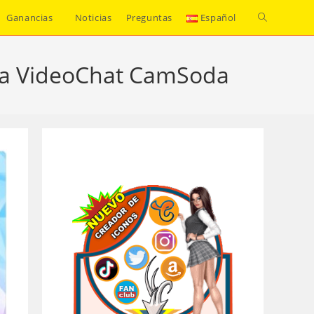
Alternar
Ganancias
Noticias
Preguntas
Español
búsqueda
fia VideoChat CamSoda
de
la
web