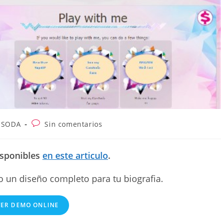
Comentarios
MSODA
Sin comentarios
de
la
entrada:
isponibles
en este articulo
.
o un diseño completo para tu biografia.
VER DEMO ONLINE