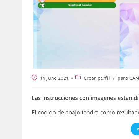
Publicación
Categoría
14 June 2021
Crear perfil
/
para CA
de
de
la
la
entrada:
entrada:
Las instrucciones con imagenes estan d
El codido de abajo tendra como rezultad