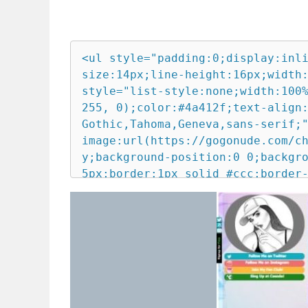
<ul style="padding:0;display:inline-block;color:rgb(0, 0, 0);font-size:14px;line-height:16px;width:calc(100% - -20px);margin:0 -15px;"><li style="list-style:none;width:100%;min-height:161px;background:rgba(255, 255, 255, 0);color:#4a412f;text-align:center;font-family:Century Gothic,Tahoma,Geneva,sans-serif;"><ul style="background-image:url(https://gogonude.com/chat/img/bg15.png);background-repeat:repeat-y;background-position:0 0;background-size:contain;padding:5px;margin:0 5px;border:1px solid #ccc;border-radius:15px;"><ul style="padding:0;display:inline-flex;width:calc(100% - 40px);margin:0px 20px 0px 20px;height:auto;background:#00000014;border-radius:15px;color:#900;font-family:Century Gothic,Tahoma,Geneva,sans-serif;"><ul style="list-style:none;padding:10px;width:33%;"><ul style="padding:0;list-style:none;position:initial;position:-webkit-sticky;top:0;"><li style="list-style:none;width:100%;display:inline-flex;"><p style="background-color:#777;color:#fff;font-size:18px;font-weight:bold;width:100%;margin:1px;border-radius:300px;"><img src="https://gogonude.com/chat/img/face.jpg" style="border-radius:200px;margin:auto;height:inherit;width:inherit;max-width:390px;max-height:390px;"></p></li><li style="list-style:none;width:100%;display:inline-flex;"><p style="background-image:url(https://gogonude.com/chat/img/atwitter.png);background-size:contain;background-repeat:no-repeat;background-position-x:10px;background-position-y:center;background-color:#10adc1;color:#fff;font-size:18px;font-weight:bold;width:100%;margin:1px;height:44px;border-radius:40px;"><a href="https://twitter.com" style="color:#fff;text-decoration:none;"><span style="display:block;padding:10px 0px 10px 40px;font-style:normal;"> Follow Me on Twitter</span></a></p></li><li style="list-style:none;width:100%;display:inline-flex;"><p style="background-image:url(https://gogonude.com/chat/img/ainstagram.png);background-size:contain;background-repeat:no-repeat;background-position-x:10px;background-position-y:center;background-color:#ec6e6e;color:#fff;font-size:18px;font-weight:bold;width:100%;margin:1px;height:44px;border-radius:40px;"><a href="https://instagram.com" style="color:#fff;text-decoration:none;"><span style="display:block;padding:10px 0px 10px 40px;font-style:normal;"> Follow Me on Instagram</span></a></p></li><li style="list-style:none;width:100%;display:inline-flex;"><p style="background-image:url(https://gogonude.com/chat/img/fanclub.png);background-size:contain;background-repeat:no-repeat;background-position-x:10px;background-position-y:center;background-color:#ffb939;color:#fff;font-size:18px;font-weight:bold;width:100%;margin:1px;height:44px;border-radius:40px;"><a href="https://www.camsoda.com/?id=videochatencasa&type=REV&join_form=1" style="color:#fff;text-decoration:none;"><span style="display:block;padding:10px 0px 10px 40px;font-style:normal;"> Join My Fan Club!</span></a></p></li><li style="list-style:none;width:100%;display:inline-flex;"><p style="background-image:url(https://gogonude.com/chat/img/chat.png);background-size:contain;background-repeat:no-repeat;background-position-x:10px;background-position-y:center;background-color:#1c841a;color:#fff;font-size:18px;font-weight:bold;width:100%;margin:1px;height:44px;border-radius:40px;"><a href="https://www.camsoda.com/?id=videochatencasa&type=REV&join_form=1" style="color:#fff;text-decoration:none;"><span style="display:block;padding:10px 0px 10px 40px;font-style:normal;"> Sing Up at Casoda!</span></a></p></li></ul></ul><ul style="list-style:none;padding:10px;width:66%;"><li style="width:100%;max-width:1200px;min-height:161px;background:rgba(255, 255, 255, 0);color:#4a412f;text-align:center;font-family:Century Gothic,Tahoma,Geneva,sans-serif;"><ul style="background-image:url(https://gogonude.com/chat/img/bg15.png);background-repeat:repeat-y;background-position:0 0;background-size:cover;padding:5px;margin:0 5px;border:1px solid #ccc;border-radius:15px;"><br><p style="width:100%;font-size:3vw;margin:auto;line-height:4vw;background-image:url(https://gogonude.com/chat/img/37.png);background-repeat:no-repeat;background-position:99% 0;background-size:contain;"> About me</p><p style="margin-top:-10px;width:100%;clear:both;"><img src="https://gogonude.com/chat/img/s13.png" style="max-height:62px;width:100%;max-width:680px;"></p><p style="font-size:20px;margin:auto;line-height:25px;color:#444;"><br>Hi! My name is USERNAME.<br><br>My room is an extremely passionate and sensual place filled with mistery, desire and a lot of fun.<br>I love exploring my sexuality and chatting with nice people here.<br>Iam very open and permisive person, ho love to be on front of the webcam and make you crazy with my body and my top show.<br><br>I don't like negativity. I am doing my best to smile and make your day a little bit better while you are in my room, so please play along and look at the bright side.<br>I believe that I'm different and that I will find a way to make it worth your wh