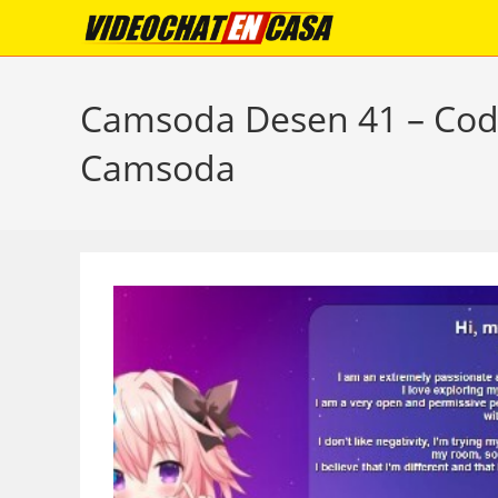
Skip
to
content
Camsoda Desen 41 – Cod c
Camsoda