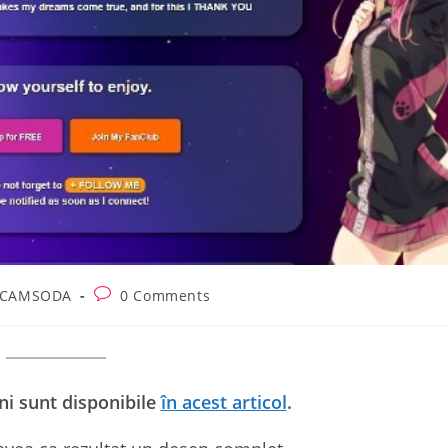
Post
 CAMSODA
0 Comments
comments:
ni sunt disponibile
în acest articol
.