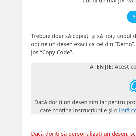
Codul de mai jos va 
V
Trebuie doar să copiați și să lipiți codul 
obține un desen exact ca cel din “Demo”
jos “Copy Code”.
ATENȚIE: Acest c
Dacă doriți un desen similar pentru profi
care conține instrucțiunile și o
listă 
Dacă doriți să personalizați un desen, sc