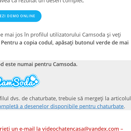
avea ca rezultat un desen complet.
EZI DEMO ONLINE
de mai jos în profilul utilizatorului Camsoda și veți
.
Pentru a copia codul, apăsați butonul verde de mai
od este numai pentru Camsoda.
lul dvs. de chaturbate, trebuie să mergeți la articolul
completă a desenelor disponibile pentru chaturbate
.
rieți un e-mail la
videochatencasa@yandex.com
–