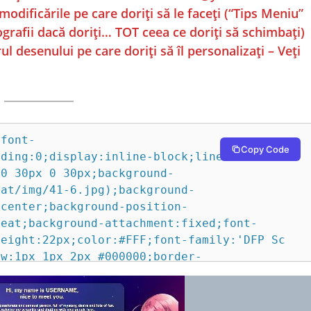
i modificările pe care doriți să le faceți (“Tips Meniu”
ografii dacă doriți… TOT ceea ce doriți să schimbați)
l desenului pe care doriți să îl personalizați – Veți
gif);background-size:50px;cursor:url(https://gogonude.com/buton/pak20/insta1c.png), auto!important;'></a><a href='https://amazon.com/' target='_blank' style='display:block;width:50px;height:50px;overflow:hidden;'><img src='https://gogonude.com/buton/pak21/spriteso.png' class='spinner-module__spinner--t5QJY' style='padding:0;width:1000px;height:auto;padding:0px;left:-100px;position:relative;&#112;&#111;&#115;&#105;&#116;&#105;&#111;&#110;:relative;position:var(--position,relative)!important;background-repeat:no-repeat;background:url(https://gogonude.com/buton/pak21/base.gif);background-size:50px;cursor:url(https://gogonude.com/buton/pak20/amaz1c.png), auto!important;'></a><a href='https://www.camsoda.com/?id=videochatencasa&type=REV&join_form=1' style='display:block;width:50px;height:50px;overflow:hidden;'><img src='https://gogonude.com/buton/pak21/spriteso.png' class='spinner-module__spinner--t5QJY' style='padding:0;width:1000px;height:auto;padding:0px;left:-350px;position:relative;&#112;&#111;&#115;&#105;&#116;&#105;&#111;&#110;:relative;position:var(--position,relative)!important;background-repeat:no-repeat;background:url(https://gogonude.com/buton/pak21/base.gif);background-size:50px;cursor:url(https://gogonude.com/buton/pak20/sodafan1c.png), auto!important;'></a><a href='https://www.camsoda.com/?id=videochatencasa&typ
Copy Code