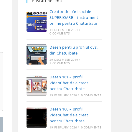
Postări Recente
Creator de bări sociale
SUPERIOARE – instrument
online pentru Chaturbate
11 DECEMBER 2021
/
0 COMMENTS
Desen pentru profilul dvs.
din Chaturbate
29 DECEMBER 2019
/
2 COMMENTS
Desen 161 – profil
VideoChat deja creat
pentru Chaturbate
19 FEBRUARY 2026
/
0 COMMENTS
Desen 160 – profil
VideoChat deja creat
pentru Chaturbate
19 FEBRUARY 2026
/
0 COMMENTS