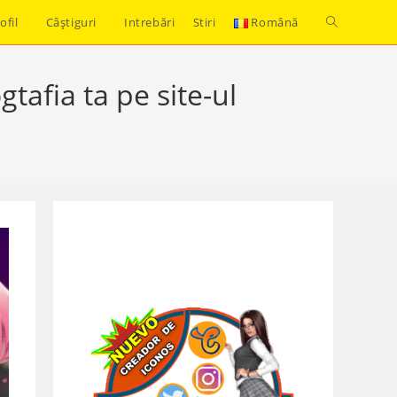
Toggle
ofil
Câștiguri
Intrebări
Stiri
Română
website
afia ta pe site-ul
search