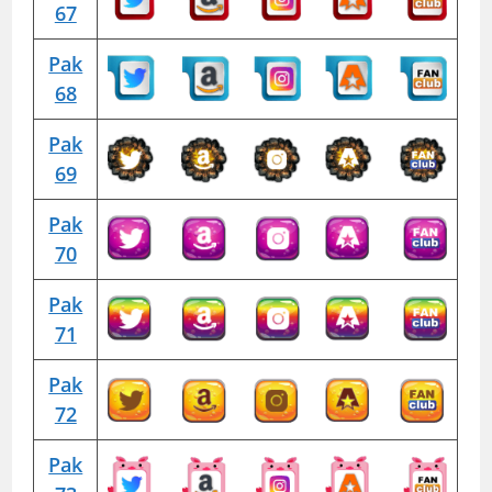
67
Pak
68
Pak
69
Pak
70
Pak
71
Pak
72
Pak