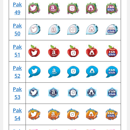
Pak
49
Pak
50
Pak
51
Pak
52
Pak
53
Pak
54