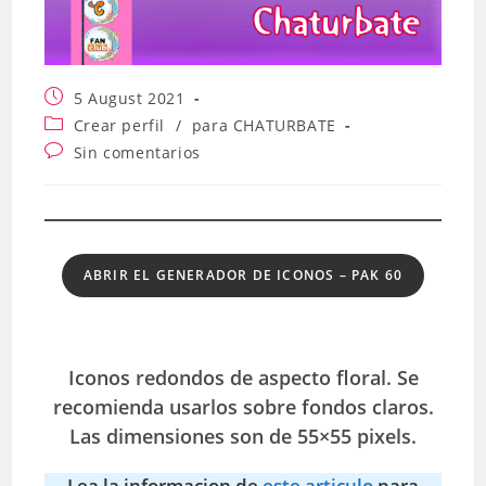
Publicación
5 August 2021
de
Categoría
Crear perfil
/
para CHATURBATE
la
de
Comentarios
Sin comentarios
entrada:
la
de
entrada:
la
entrada:
ABRIR EL GENERADOR DE ICONOS – PAK 60
Iconos redondos de aspecto floral. Se
recomienda usarlos sobre fondos claros.
Las dimensiones son de 55×55 pixels.
Lea la informacion de
este articulo
para