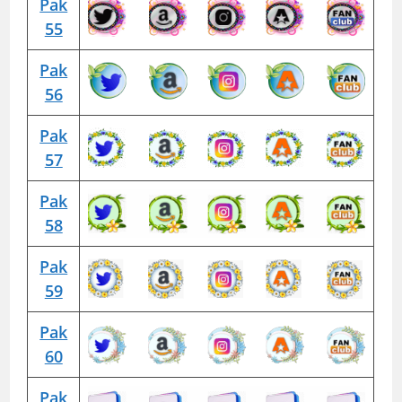
Pak
55
Pak
56
Pak
57
Pak
58
Pak
59
Pak
60
Pak