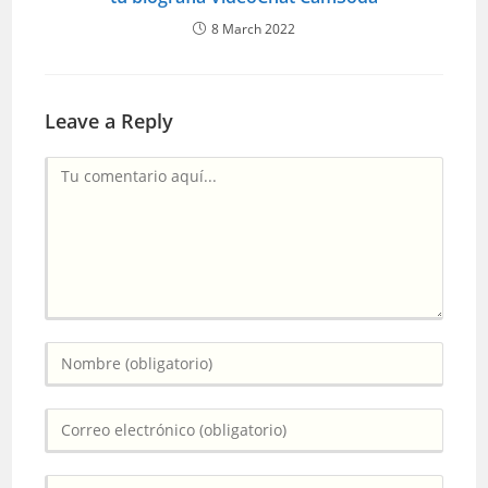
8 March 2022
Leave a Reply
Comentario
Introduce
tu
nombre
Introduce
o
tu
nombre
dirección
de
Introduce
de