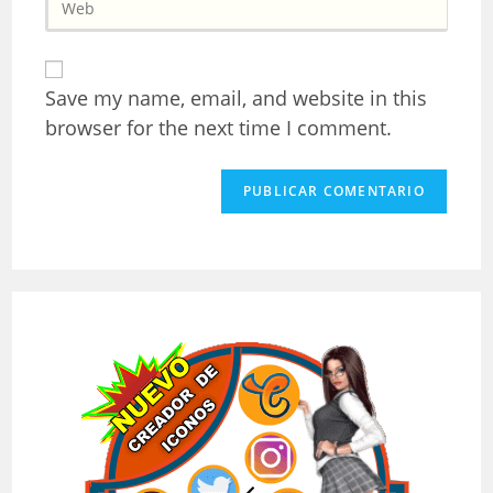
usuario
la
correo
para
URL
electrónico
comentar
de
para
tu
comentar
Save my name, email, and website in this
web
browser for the next time I comment.
(opcional)