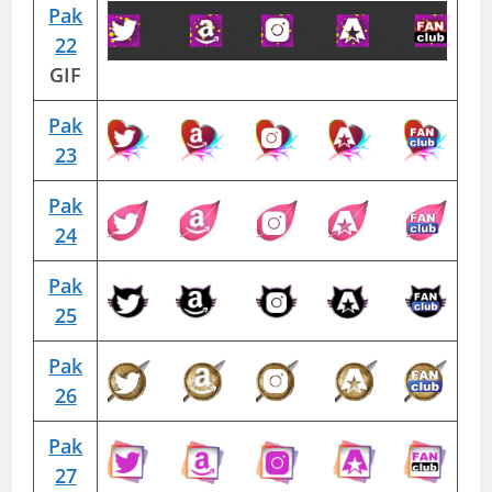
Pak
22
GIF
Pak
23
Pak
24
Pak
25
Pak
26
Pak
27