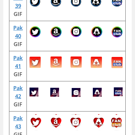
39
GIF
Pak
40
GIF
Pak
41
GIF
Pak
42
GIF
Pak
43
GIF