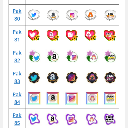
Pak
80
Pak
81
Pak
82
Pak
83
Pak
84
Pak
85