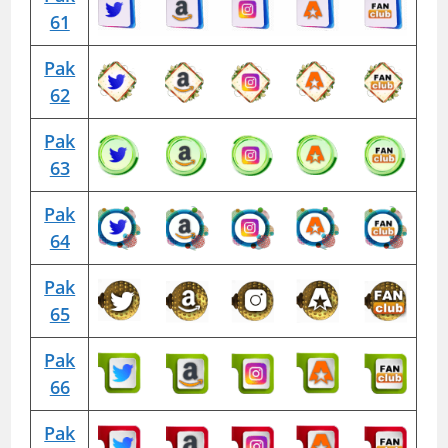
61
Pak
62
Pak
63
Pak
64
Pak
65
Pak
66
Pak