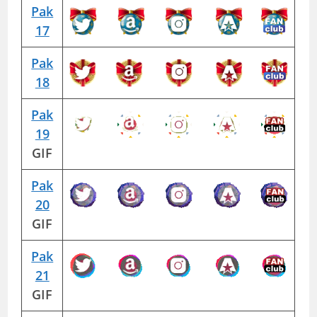
Pak
17
Pak
18
Pak
19
GIF
Pak
20
GIF
Pak
21
GIF