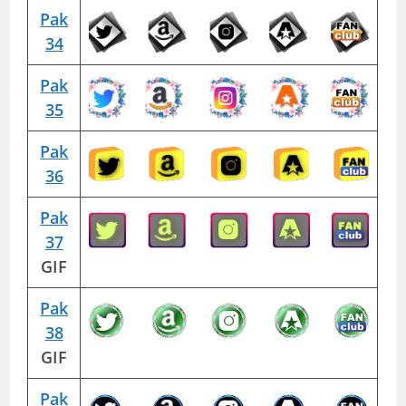
Pak
34
Pak
35
Pak
36
Pak
37
GIF
Pak
38
GIF
Pak