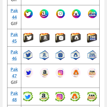
Pak
44
GIF
Pak
45
Pak
46
Pak
47
GIF
Pak
48