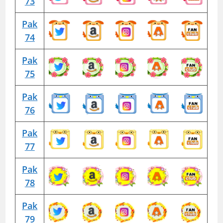
73
Pak
74
Pak
75
Pak
76
Pak
77
Pak
78
Pak
79