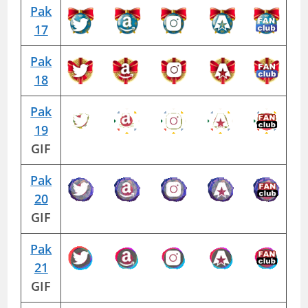
Pak
17
Pak
18
Pak
19
GIF
Pak
20
GIF
Pak
21
GIF