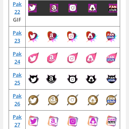
Pak
22
GIF
Pak
23
Pak
24
Pak
25
Pak
26
Pak
27