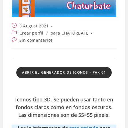
Publicación
5 August 2021
de
Categoría
Crear perfil
/
para CHATURBATE
la
de
Comentarios
Sin comentarios
entrada:
la
de
entrada:
la
entrada:
ABRIR EL GENERADOR DE ICONOS – PAK 61
Iconos tipo 3D. Se pueden usar tanto en
fondos claros como en fondos oscuros.
Las dimensiones son de 55×55 pixels.
Lea la informacion de
este articulo
para