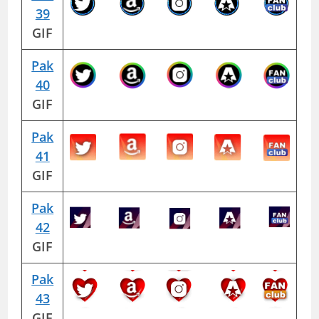
39
GIF
Pak
40
GIF
Pak
41
GIF
Pak
42
GIF
Pak
43
GIF