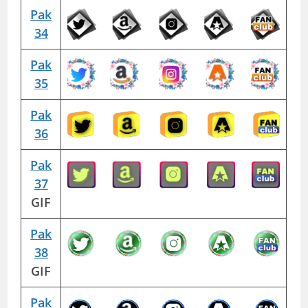
Pak
34
Pak
35
Pak
36
Pak
37
GIF
Pak
38
GIF
Pak