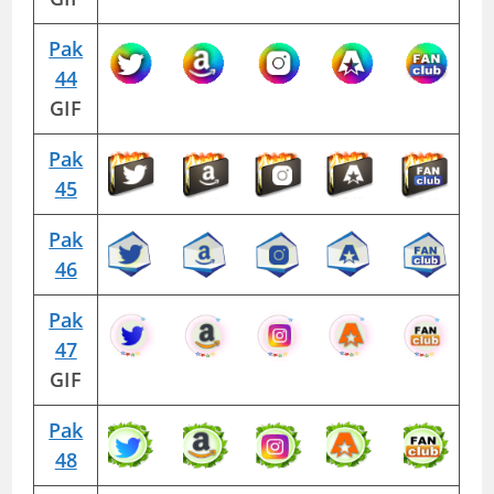
Pak
44
GIF
Pak
45
Pak
46
Pak
47
GIF
Pak
48