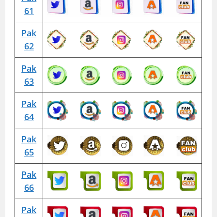
61
Pak
62
Pak
63
Pak
64
Pak
65
Pak
66
Pak