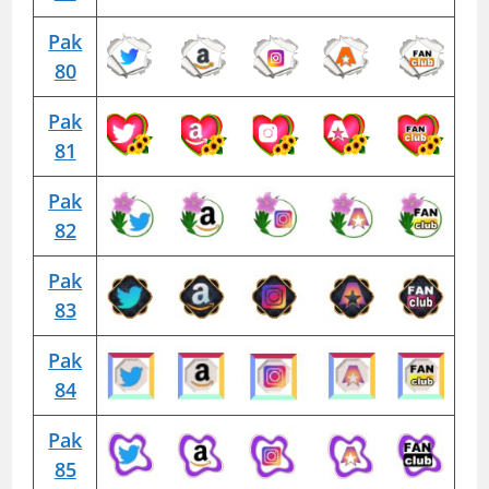
Pak
80
Pak
81
Pak
82
Pak
83
Pak
84
Pak
85