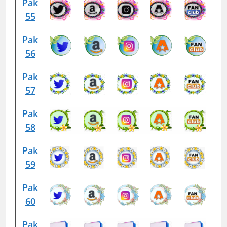
Pak
55
Pak
56
Pak
57
Pak
58
Pak
59
Pak
60
Pak