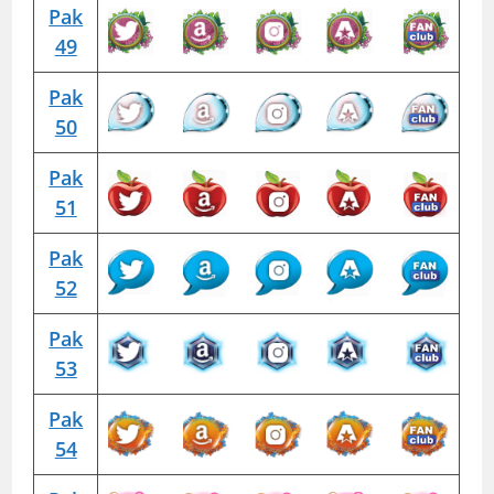
Pak
49
Pak
50
Pak
51
Pak
52
Pak
53
Pak
54