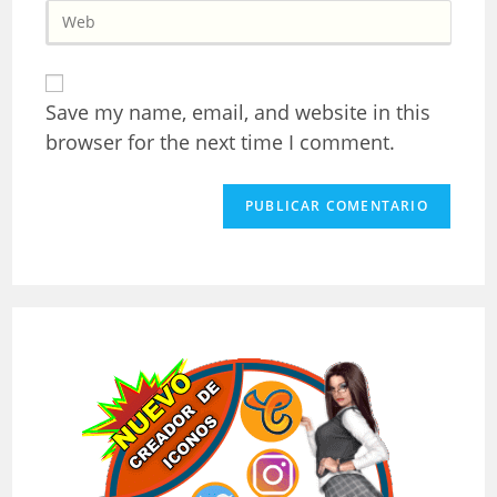
Introduce
de
usuario
la
correo
para
URL
electrónico
comentar
de
para
tu
comentar
Save my name, email, and website in this
web
browser for the next time I comment.
(opcional)