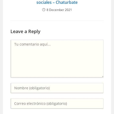
sociales – Chaturbate
8 December 2021
Leave a Reply
Comentario
Introduce
tu
nombre
Introduce
o
tu
nombre
dirección
de