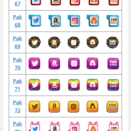
67
Pak
68
Pak
69
Pak
70
Pak
71
Pak
72
Pak