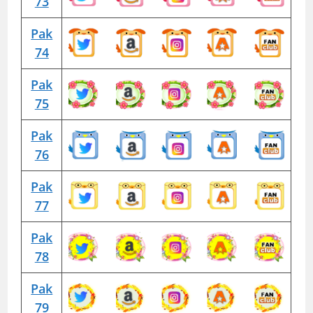
73
Pak
74
Pak
75
Pak
76
Pak
77
Pak
78
Pak
79